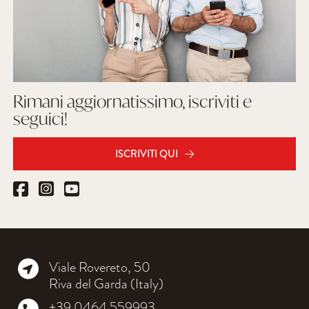
Rimani aggiornatissimo, iscriviti e
seguici!
ISCRIVITI QUI
Viale Rovereto, 50
Riva del Garda (Italy)
+39 0464 559993