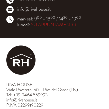
info@rivahouse.it
00
00
30
00
mar-sab 9
- 13
/ 14
- 19
lunedì:
SU APPUNTAMENTO
RIVA HOUSE
Viale Rovereto, 50 - Riva del Garda (TN)
Tel: +39 0464 559993
info@rivahouse.it
P.IVA 02299190229